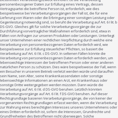
personenbezogener Daten zur Erfüllung eines Vertrags, dessen
Vertragspartei die betroffene Person ist, erforderlich, wie dies
beispielsweise bei Verarbeitungsvorgängen der Fall ist, die für eine
Lieferung von Waren oder die Erbringung einer sonstigen Leistung oder
Gegenleistung notwendig sind, so beruht die Verarbeitung auf Art. 6 I lit. b
DS-GVO. Gleiches gilt für solche Verarbeitungsvorgänge die zur
Durchführung vorvertraglicher Maßnahmen erforderlich sind, etwa in
Fällen von Anfragen zur unseren Produkten oder Leistungen. Unterliegt
unser Unternehmen einer rechtlichen Verpflichtung durch welche eine
Verarbeitung von personenbezogenen Daten erforderlich wird, wie
beispielsweise zur Erfüllung steuerlicher Pflichten, so basiert die
Verarbeitung auf Art. 6 I lit. c DS-GVO. In seltenen Fällen könnte die
Verarbeitung von personenbezogenen Daten erforderlich werden, um
lebenswichtige Interessen der betroffenen Person oder einer anderen
natürlichen Person zu schützen. Dies wäre beispielsweise der Fall, wenn
ein Besucher in unserem Betrieb verletzt werden würde und daraufhin
sein Name, sein Alter, seine Krankenkassendaten oder sonstige
lebenswichtige Informationen an einen Arzt, ein Krankenhaus oder
sonstige Dritte weitergegeben werden müssten. Dann würde die
Verarbeitung auf Art. 6 I lit. d DS-GVO beruhen. Letztlich könnten
Verarbeitungsvorgänge auf Art. 6 I lit. f DS-GVO beruhen. Auf dieser
Rechtsgrundlage basieren Verarbeitungsvorgänge, die von keiner der
vorgenannten Rechtsgrundlagen erfasst werden, wenn die Verarbeitung
zur Wahrung eines berechtigten Interesses unseres Unternehmens oder
eines Dritten erforderlich ist, sofern die Interessen, Grundrechte und
Grundfreiheiten des Betroffenen nicht überwiegen. Solche