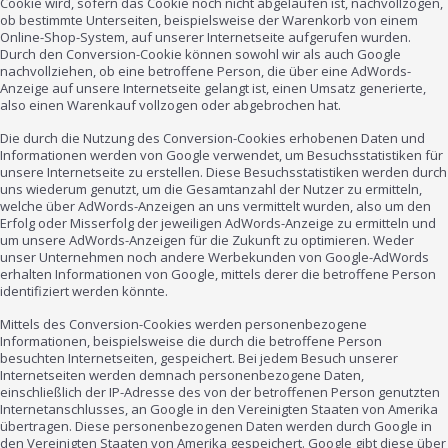
Cookie wird, sofern das Cookie noch nicht abgelaufen ist, nachvollzogen,
ob bestimmte Unterseiten, beispielsweise der Warenkorb von einem
Online-Shop-System, auf unserer Internetseite aufgerufen wurden.
Durch den Conversion-Cookie können sowohl wir als auch Google
nachvollziehen, ob eine betroffene Person, die über eine AdWords-
Anzeige auf unsere Internetseite gelangt ist, einen Umsatz generierte,
also einen Warenkauf vollzogen oder abgebrochen hat.
Die durch die Nutzung des Conversion-Cookies erhobenen Daten und
Informationen werden von Google verwendet, um Besuchsstatistiken für
unsere Internetseite zu erstellen. Diese Besuchsstatistiken werden durch
uns wiederum genutzt, um die Gesamtanzahl der Nutzer zu ermitteln,
welche über AdWords-Anzeigen an uns vermittelt wurden, also um den
Erfolg oder Misserfolg der jeweiligen AdWords-Anzeige zu ermitteln und
um unsere AdWords-Anzeigen für die Zukunft zu optimieren. Weder
unser Unternehmen noch andere Werbekunden von Google-AdWords
erhalten Informationen von Google, mittels derer die betroffene Person
identifiziert werden könnte.
Mittels des Conversion-Cookies werden personenbezogene
Informationen, beispielsweise die durch die betroffene Person
besuchten Internetseiten, gespeichert. Bei jedem Besuch unserer
Internetseiten werden demnach personenbezogene Daten,
einschließlich der IP-Adresse des von der betroffenen Person genutzten
Internetanschlusses, an Google in den Vereinigten Staaten von Amerika
übertragen. Diese personenbezogenen Daten werden durch Google in
den Vereinigten Staaten von Amerika gespeichert. Google gibt diese über