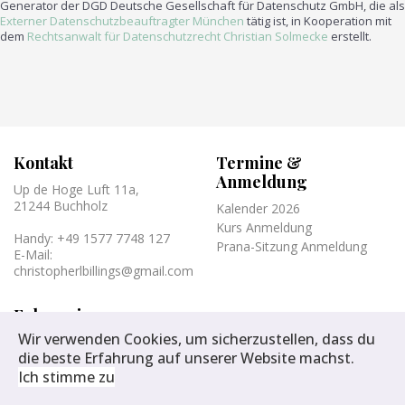
Generator der DGD Deutsche Gesellschaft für Datenschutz GmbH, die als
Externer Datenschutzbeauftragter München
tätig ist, in Kooperation mit
dem
Rechtsanwalt für Datenschutzrecht Christian Solmecke
erstellt.
Kontakt
Termine &
Anmeldung
Up de Hoge Luft 11a,
21244 Buchholz
Kalender 2026
Kurs Anmeldung
Handy: +49 1577 7748 127
Prana-Sitzung Anmeldung
E-Mail:
christopherlbillings@gmail.com
Folge mir
Wir verwenden Cookies, um sicherzustellen, dass du
fab fa-instagram
die beste Erfahrung auf unserer Website machst.
fab fa-facebook-f
Ich stimme zu